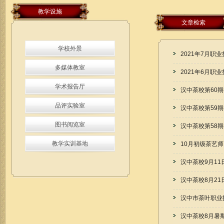
栏目导航
教学设施
文章检索
校园新闻
学校外景
名师专访
2021年7月职
学员信息
多媒体教室
2021年6月职
学术报告厅
汉中茶校第60
文章搜索
品评实验室
汉中茶校第59
图书阅览室
汉中茶校第58
请选择分类
教学实训基地
10月初级茶艺
汉中茶校9月1
汉中茶校8月2
汉中市茶叶职业
汉中茶校8月暑